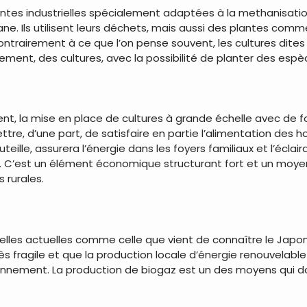
lantes industrielles spécialement adaptées à la methanisati
e. Ils utilisent leurs déchets, mais aussi des plantes comme 
rairement à ce que l’on pense souvent, les cultures dites 
nement, des cultures, avec la possibilité de planter des esp
ment, la mise en place de cultures à grande échelle avec d
ttre, d’une part, de satisfaire en partie l’alimentation des 
outeille, assurera l’énergie dans les foyers familiaux et l’é
 C’est un élément économique structurant fort et un moyen 
 rurales.
lles actuelles comme celle que vient de connaître le Japon
s fragile et que la production locale d’énergie renouvelab
ionnement. La production de biogaz est un des moyens qui d