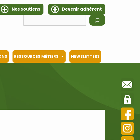
Nos soutiens
Devenir adhérent
Rechercher
IONS
RESSOURCES MÉTIERS
NEWSLETTERS