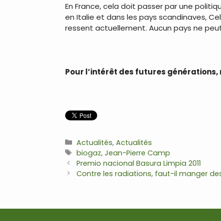
En France, cela doit passer par une politi
en Italie et dans les pays scandinaves, Ce
ressent actuellement. Aucun pays ne peut
.
Pour l’intérêt des futures générations
.
Catégories
Actualités
,
Actualités
Étiquettes
biogaz
,
Jean-Pierre Camp
Navigation
Premio nacional Basura Limpia 2011
des
Contre les radiations, faut-il manger 
articles