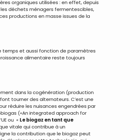
ères organiques utilisées : en effet, depuis
ême les déchets ménagers fermentescibles,
r ces productions en masse issues de la
 le temps et aussi fonction de paramètres
oissance alimentaire reste toujours
llement dans la cogénération (production
font tourner des alternateurs. C’est une
our réduire les nuisances engendrées par
robiogas («An integrated approach for
l’UE ou «
Le biogaz en tant que
ue vitale qui contribue à un
igne la contribution que le biogaz peut