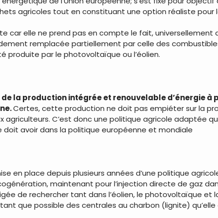
énergétique de l’Union européenne; s’est fixé pour objectif
hets agricoles tout en constituant une option réaliste pour l
 car elle ne prend pas en compte le fait, universellement av
pidement remplacée partiellement par celle des combustibl
é produite par le photovoltaïque ou l’éolien.
e de la production intégrée et renouvelable d’énergie à p
nne.
Certes, cette production ne doit pas empiéter sur la pr
agriculteurs. C’est donc une politique agricole adaptée qu
e doit avoir dans la politique européenne et mondiale
ise en place depuis plusieurs années d’une politique agricol
cogénération, maintenant pour l’injection directe de gaz dans 
bligée de rechercher tant dans l’éolien, le photovoltaïque et
utant que possible des centrales au charbon (lignite) qu’elle 