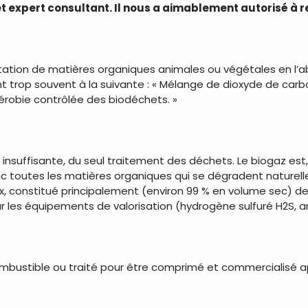
expert consultant. Il nous a aimablement autorisé à rep
tation de matières organiques animales ou végétales en l’ab
int trop souvent à la suivante : « Mélange de dioxyde de car
aérobie contrôlée des biodéchets. »
is insuffisante, du seul traitement des déchets. Le biogaz es
c toutes les matières organiques qui se dégradent naturel
x, constitué principalement (environ 99 % en volume sec) 
ur les équipements de valorisation (hydrogène sulfuré H2S, 
ombustible ou traité pour être comprimé et commercialisé ap