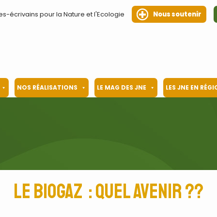
es-écrivains pour la Nature et l'Ecologie
Nous soutenir
NOS RÉALISATIONS
LE MAG DES JNE
LES JNE EN RÉG
Le biogaz : quel avenir ??