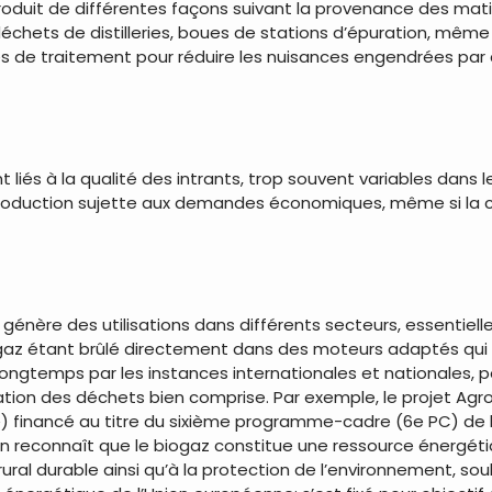
 produit de différentes façons suivant la provenance des mati
les déchets de distilleries, boues de stations d’épuration, m
nités de traitement pour réduire les nuisances engendrées pa
 liés à la qualité des intrants, trop souvent variables dans
production sujette aux demandes économiques, même si la cr
génère des utilisations dans différents secteurs, essentie
le gaz étant brûlé directement dans des moteurs adaptés qui 
ngtemps par les instances internationales et nationales, p
isation des déchets bien comprise. Par exemple, le projet Ag
») financé au titre du sixième programme-cadre (6e PC) de 
en reconnaît que le biogaz constitue une ressource énergétiq
al durable ainsi qu’à la protection de l’environnement, soul