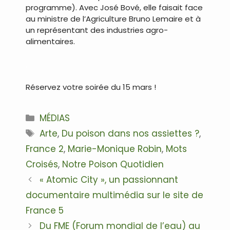
programme). Avec José Bové, elle faisait face
au ministre de l’Agriculture Bruno Lemaire et à
un représentant des industries agro-
alimentaires.
.
Réservez votre soirée du 15 mars !
Catégories
MÉDIAS
Étiquettes
Arte
,
Du poison dans nos assiettes ?
,
France 2
,
Marie-Monique Robin
,
Mots
Croisés
,
Notre Poison Quotidien
Navigation
« Atomic City », un passionnant
des
documentaire multimédia sur le site de
articles
France 5
Du FME (Forum mondial de l’eau) au