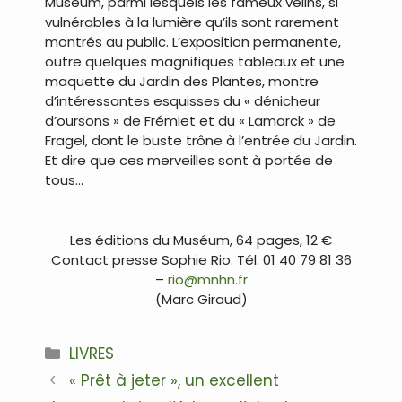
Muséum, parmi lesquels les fameux vélins, si
vulnérables à la lumière qu’ils sont rarement
montrés au public. L’exposition permanente,
outre quelques magnifiques tableaux et une
maquette du Jardin des Plantes, montre
d’intéressantes esquisses du « dénicheur
d’oursons » de Frémiet et du « Lamarck » de
Fragel, dont le buste trône à l’entrée du Jardin.
Et dire que ces merveilles sont à portée de
tous…
…
Les éditions du Muséum, 64 pages, 12 €
Contact presse Sophie Rio. Tél. 01 40 79 81 36
–
rio@mnhn.fr
(Marc Giraud)
Catégories
LIVRES
Navigation
« Prêt à jeter », un excellent
des