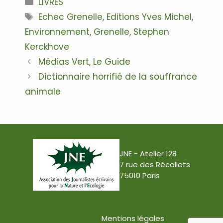
LIVRES
Étiquettes
Echec Grenelle
,
Editions Yves Michel
,
Environnement
,
Grenelle
,
Stephen
Kerckhove
Navigation
Médias Vert, Le Guide
des
Dictionnaire horrifié de la souffrance
articles
animale
JNE - Atelier 128
7 rue des Récollets
75010 Paris
Mentions légales