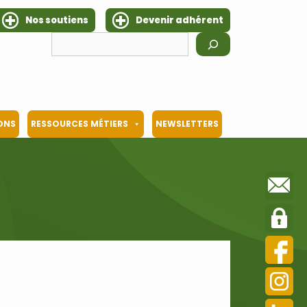
Nos soutiens
Devenir adhérent
Rechercher
IONS
RESSOURCES MÉTIERS
NEWSLETTERS