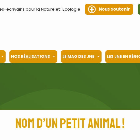
es-écrivains pour la Nature et l'Ecologie
Nous soutenir
NOS RÉALISATIONS
LE MAG DES JNE
LES JNE EN RÉG
Nom d’un petit animal !