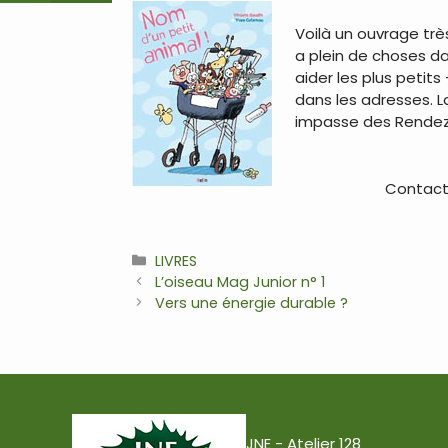
Voilà un ouvrage trè
a plein de choses da
aider les plus peti
dans les adresses. L
impasse des Rendez
Contact 
Catégories
LIVRES
Navigation
L’oiseau Mag Junior n° 1
des
Vers une énergie durable ?
articles
JNE - Atelier 128