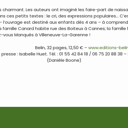
s charmant. Les auteurs ont imaginé les faire-part de naissan
ns ces petits textes : le cri, des expressions populaires… C’
ts – l’ouvrage est destiné aux enfants dès 4 ans – à compr
a famille Canard habite rue des Boiteux à Cannes; la famille
-vous Manqués à Villeneuve-La-Garenne !
Belin, 32 pages, 12,50 € –
www.editions-beli
presse : Isabelle Huet. Tél. : 01 55 42 84 18 / 06 75 20 88 38 –
(Danièle Boone)