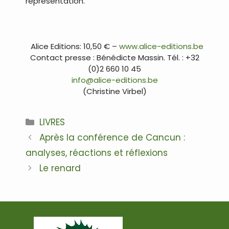
représentation.
…
…
…
Alice Editions: 10,50 € –
www.alice-editions.be
Contact presse : Bénédicte Massin. Tél. : +32
(0)2 660 10 45
info@alice-editions.be
(Christine Virbel)
Catégories
LIVRES
Navigation
Après la conférence de Cancun :
des
analyses, réactions et réflexions
articles
Le renard