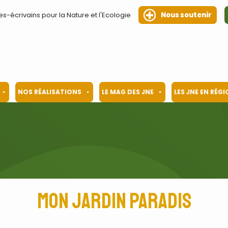
es-écrivains pour la Nature et l'Ecologie
Nous soutenir
NOS RÉALISATIONS
LE MAG DES JNE
LES JNE EN RÉG
Mon jardin paradis