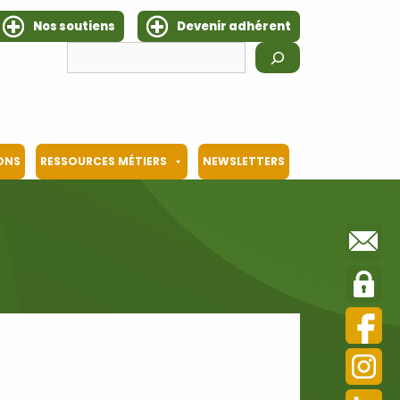
Nos soutiens
Devenir adhérent
Rechercher
IONS
RESSOURCES MÉTIERS
NEWSLETTERS