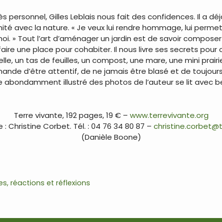
 personnel, Gilles Leblais nous fait des confidences. Il a déjà 
unité avec la nature. « Je veux lui rendre hommage, lui permettre
i. » Tout l’art d’aménager un jardin est de savoir composer 
faire une place pour cohabiter. Il nous livre ses secrets pour of
elle, un tas de feuilles, un compost, une mare, une mini prairie
nde d’être attentif, de ne jamais être blasé et de toujours r
 livre abondamment illustré des photos de l’auteur se lit avec
Terre vivante, 192 pages, 19 € –
www.terrevivante.org
: Christine Corbet. Tél. : 04 76 34 80 87 –
christine.corbet@t
(Danièle Boone)
, réactions et réflexions