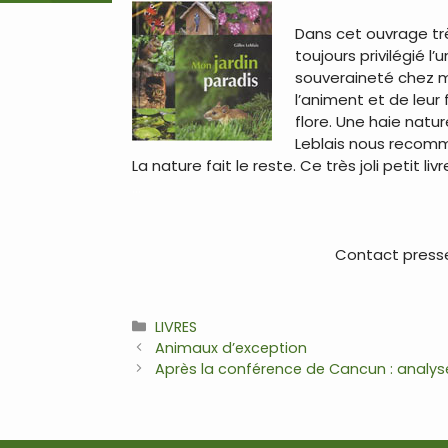
Dans cet ouvrage très
toujours privilégié l’
souveraineté chez mo
l’animent et de leur 
flore. Une haie natur
Leblais nous recomma
La nature fait le reste. Ce très joli petit
…
Contact presse 
Catégories
LIVRES
Navigation
Animaux d’exception
des
Après la conférence de Cancun : analyses
articles