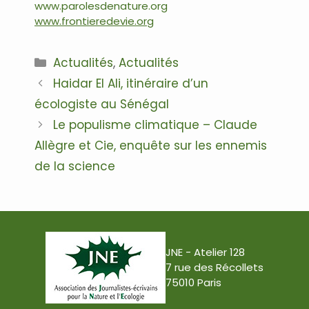
www.parolesdenature.org
www.frontieredevie.org
Catégories
Actualités
,
Actualités
Navigation
Haidar El Ali, itinéraire d’un
des
écologiste au Sénégal
articles
Le populisme climatique – Claude
Allègre et Cie, enquête sur les ennemis
de la science
JNE - Atelier 128
7 rue des Récollets
75010 Paris