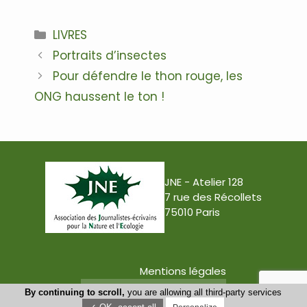
Catégories
LIVRES
Navigation
Portraits d’insectes
des
Pour défendre le thon rouge, les
articles
ONG haussent le ton !
JNE - Atelier 128
7 rue des Récollets
75010 Paris
Mentions légales
Conception : Tabula Rasa
By continuing to scroll,
you are allowing all third-party services