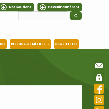
Nos soutiens
Devenir adhérent
Rechercher
IONS
RESSOURCES MÉTIERS
NEWSLETTERS