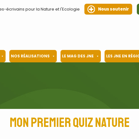
es-écrivains pour la Nature et l'Ecologie
Nous soutenir
NOS RÉALISATIONS
LE MAG DES JNE
LES JNE EN RÉG
Mon premier Quiz nature