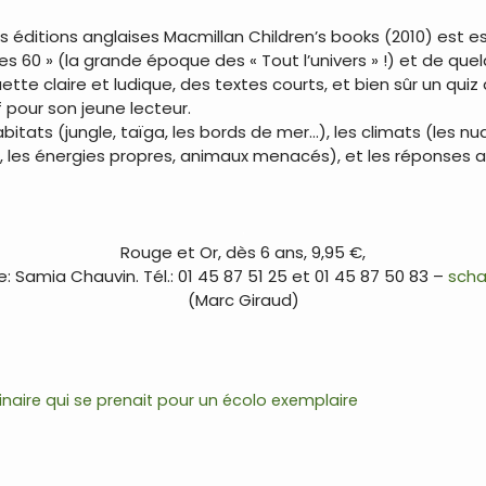
 éditions anglaises Macmillan Children’s books (2010) est es
ées 60 » (la grande époque des « Tout l’univers » !) et de qu
uette claire et ludique, des textes courts, et bien sûr un q
if pour son jeune lecteur.
itats (jungle, taïga, les bords de mer…), les climats (les nu
on, les énergies propres, animaux menacés), et les réponses a
.
Rouge et Or, dès 6 ans, 9,95 €,
 Samia Chauvin. Tél.: 01 45 87 51 25 et 01 45 87 50 83 –
scha
(Marc Giraud)
naire qui se prenait pour un écolo exemplaire