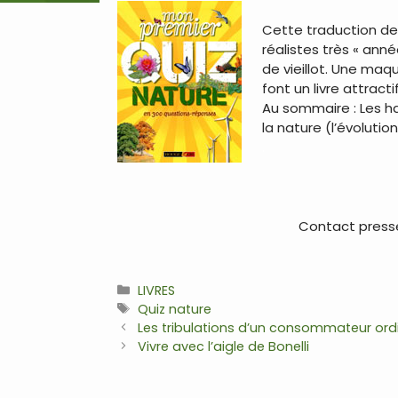
Cette traduction des
réalistes très « ann
de vieillot. Une maq
font un livre attract
Au sommaire : Les hab
la nature (l’évoluti
.
Contact presse:
Catégories
LIVRES
Étiquettes
Quiz nature
Navigation
Les tribulations d’un consommateur ordi
des
Vivre avec l’aigle de Bonelli
articles