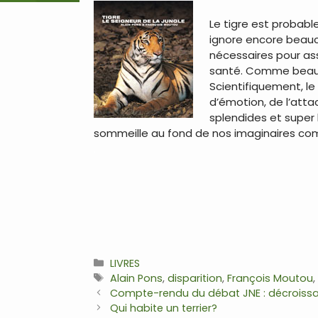
Le tigre est probab
ignore encore beauco
nécessaires pour as
santé. Comme beauco
Scientifiquement, le
d’émotion, de l’atta
splendides et super 
sommeille au fond de nos imaginaires comm
.
Catégories
LIVRES
Étiquettes
Alain Pons
,
disparition
,
François Moutou
Navigation
Compte-rendu du débat JNE : décroissa
des
Qui habite un terrier?