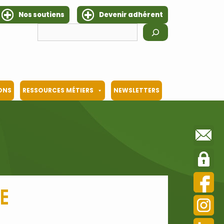
Nos soutiens
Devenir adhérent
Rechercher
IONS
RESSOURCES MÉTIERS
NEWSLETTERS
le