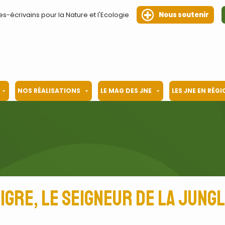
es-écrivains pour la Nature et l'Ecologie
Nous soutenir
NOS RÉALISATIONS
LE MAG DES JNE
LES JNE EN RÉG
igre, le seigneur de la Jung