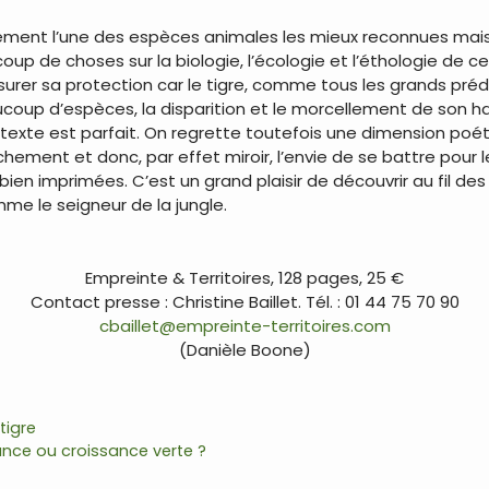
lement l’une des espèces animales les mieux reconnues mais 
up de choses sur la biologie, l’écologie et l’éthologie de c
surer sa protection car le tigre, comme tous les grands pré
up d’espèces, la disparition et le morcellement de son hab
 texte est parfait. On regrette toutefois une dimension po
chement et donc, par effet miroir, l’envie de se battre pour 
bien imprimées. C’est un grand plaisir de découvrir au fil d
e le seigneur de la jungle.
Empreinte & Territoires, 128 pages, 25 €
Contact presse : Christine Baillet. Tél. : 01 44 75 70 90
cbaillet@empreinte-territoires.com
(Danièle Boone)
,
tigre
nce ou croissance verte ?