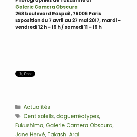
Photographies de Takashi Arai
Galerie Camera Obscura
268 boulevard Raspail, 75006 Paris
Exposition du 7 avril au 27 mai 2017,
mardi –
vendredi 12 h – 19 h / samedi 11 – 19 h
.
.
Catégories
Actualités
Étiquettes
Cent soleils
,
daguerréotypes
,
Fukushima
,
Galerie Camera Obscura
,
Jane Hervé
,
Takashi Arai