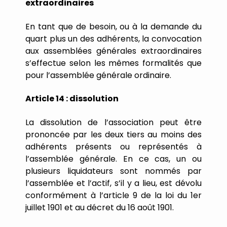
extraordinaires
En
tant
que
de
besoin,
ou
à
la
demande
du
quart
plus
un
des
adhérents,
la
convocation
aux
assemblées
générales
extraordinaires
s
’
effectue
selon
les
mêmes
formalités
que
pour
l
’
assemblée
générale
ordinaire.
Article
14
:
dissolution
La
dissolution
de
l
’
association
peut
être
prononcée
par
les
deux
tiers
au
moins
des
adhérents
présents
ou
représentés
à
l
’
assemblée
générale.
En
ce
cas,
un
ou
plusieurs
liquidateurs
sont
nommés
par
l
’
assemblée
et
l
’
actif,
s
’
il
y
a
lieu,
est
dévolu
conformément
à
l
’
article
9
de
la
loi
du
1er
juillet
1901
et
au
décret
du
16
août
1901.