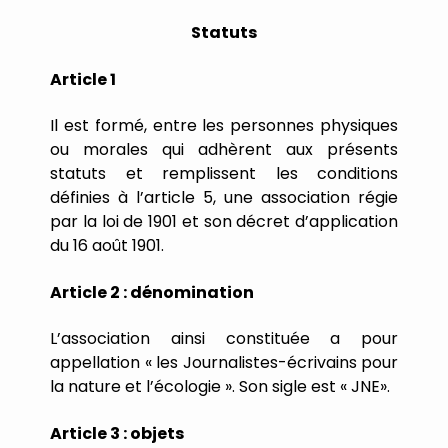
Statuts
Article
1
Il
est
formé,
entre
les
personnes
physiques
ou
morales
qui
adhèrent
aux
présents
statuts
et
remplissent
les
conditions
définies
à
l
’
article
5,
une
association
régie
par
la
loi
de
1901
et
son
décret
d
’
application
du
16
août
1901.
Article
2
:
dénomination
L
’
association
ainsi
constituée
a
pour
appellation
«
les
Journalistes-écrivains
pour
la
nature
et
l
’
écologie
».
Son
sigle
est
«
JNE».
Article
3
:
objets