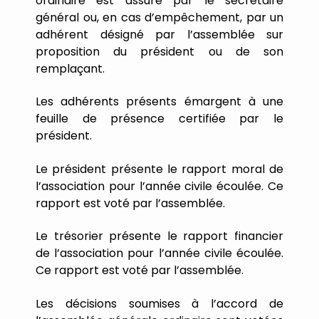
ordinaire
est
assuré
par
le
secrétaire
général
ou,
en
cas
d
’
empêchement,
par
un
adhérent
désigné
par
l
’
assemblée
sur
proposition
du
président
ou
de
son
remplaçant.
Les
adhérents
présents
émargent
à
une
feuille
de
présence
certifiée
par
le
président.
Le
président
présente
le
rapport
moral
de
l
’
association
pour
l
’
année
civile
écoulée.
Ce
rapport
est
voté
par
l
’
assemblée.
Le
trésorier
présente
le
rapport
financier
de
l
’
association
pour
l
’
année
civile
écoulée.
Ce
rapport
est
voté
par
l
’
assemblée.
Les
décisions
soumises
à
l
’
accord
de