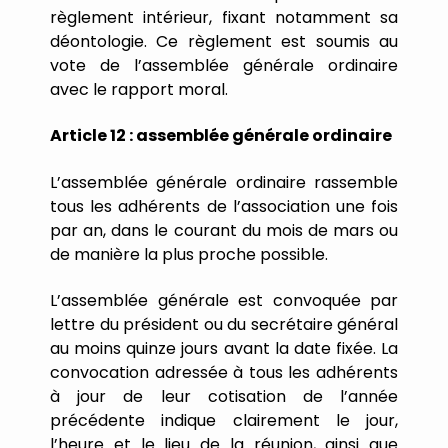
règlement
intérieur,
fixant
notamment
sa
déontologie.
Ce
règlement
est
soumis
au
vote
de
l
’
assemblée
générale
ordinaire
avec
le
rapport
moral.
Article
12
:
assemblée
générale
ordinaire
L
’
assemblée
générale
ordinaire
rassemble
tous
les
adhérents
de
l
’
association
une
fois
par
an,
dans
le
courant
du
mois
de
mars
ou
de
manière
la
plus
proche
possible.
L
’
assemblée
générale
est
convoquée
par
lettre
du
président
ou
du
secrétaire
général
au
moins
quinze
jours
avant
la
date
fixée.
La
convocation
adressée
à
tous
les
adhérents
à
jour
de
leur
cotisation
de
l
’
année
précédente
indique
clairement
le
jour,
l
’
heure
et
le
lieu
de
la
réunion,
ainsi
que