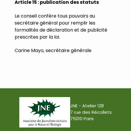
Article
15
:
publication
des
statuts
Le
conseil
confère
tous
pouvoirs
au
secrétaire
général
pour
remplir
les
formalités
de
déclaration
et
de
publicité
prescrites
par
la
loi.
Carine Mayo, secrétaire générale
…
…
JNE - Atelier 128
7 rue des Récollets
75010 Paris