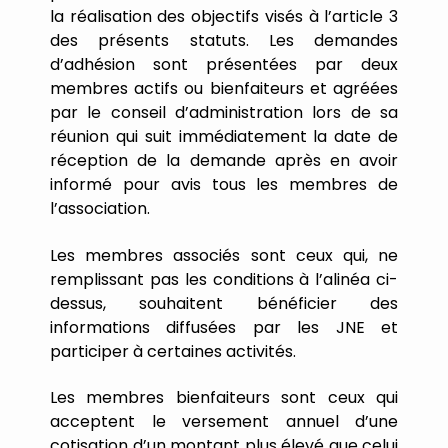
la
réalisation
des
objectifs
visés
à
l
’
article
3
des
présents
statuts.
Les
demandes
d
’
adhésion
sont
présentées
par
deux
membres
actifs
ou
bienfaiteurs
et
agréées
par
le
conseil
d
’
administration
lors
de
sa
réunion
qui
suit
immédiatement
la
date
de
réception
de
la
demande
après
en
avoir
informé
pour
avis
tous
les
membres
de
l
’
association.
Les
membres
associés
sont
ceux
qui,
ne
remplissant
pas
les
conditions
à
l
’
alinéa
ci-
dessus,
souhaitent
bénéficier
des
informations
diffusées
par
les
JNE
et
participer
à
certaines
activités.
Les
membres
bienfaiteurs
sont
ceux
qui
acceptent
le
versement
annuel
d
’
une
cotisation
d
’
un
montant
plus
élevé
que
celui