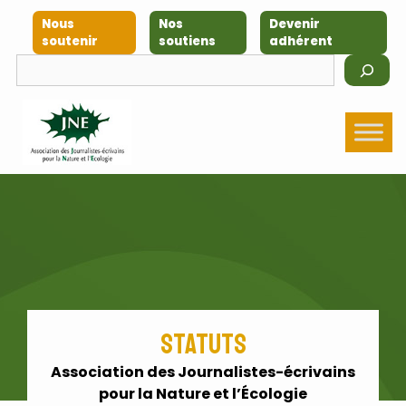
Aller
Nous
Nos
Devenir
au
soutenir
soutiens
adhérent
contenu
Rechercher
Statuts
Association des Journalistes-écrivains
pour la Nature et l’
É
cologie