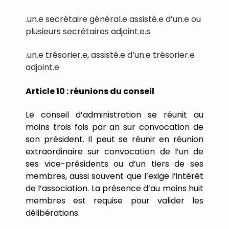
.un.e secrétaire général.e assisté.e d’un.e ou
plusieurs secrétaires adjoint.e.s
.un.e trésorier.e, assisté.e d’un.e trésorier.e
adjoint.e
Article
10
:
réunions
du
conseil
Le
conseil
d
’
administration
se
réunit
au
moins
trois
fois
par
an
sur
convocation
de
son
président.
Il
peut
se
réunir
en
réunion
extraordinaire
sur
convocation
de
l
’
un
de
ses
vice-présidents
ou
d
’
un
tiers
de
ses
membres,
aussi
souvent
que
l
’
exige
l
’
intérêt
de
l
’
association.
La
présence
d
’
au
moins
huit
membres
est
requise
pour
valider
les
délibérations.