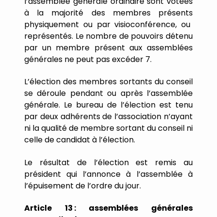
l
’
assemblée
générale
ordinaire
sont
votées
à
la
majorité
des
membres
présents
physiquement ou par visioconférence,
ou
représentés.
Le
nombre
de
pouvoirs
détenu
par
un
membre
présent
aux
assemblées
générales
ne
peut
pas
excéder 7.
L
’
élection
des
membres
sortants
du
conseil
se
déroule
pendant
ou
après
l
’
assemblée
générale.
Le
bureau
de
l
’
élection
est
tenu
par
deux
adhérents
de
l
’
association
n
’
ayant
ni
la
qualité
de
membre
sortant
du
conseil
ni
celle
de
candidat
à
l
’
élection.
Le
résultat
de
l
’
élection
est
remis
au
président
qui
l
’
annonce
à
l
’
assemblée
à
l
’
épuisement
de
l
’
ordre
du
jour.
Article
13
:
assemblées
générales