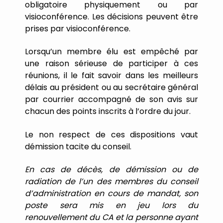
obligatoire physiquement ou par
visioconférence. Les décisions peuvent être
prises par visioconférence.
Lorsqu
’
un
membre
élu
est
empêché
par
une
raison
sérieuse
de
participer
à
ces
réunions,
il
le
fait
savoir
dans
les
meilleurs
délais
au
président
ou
au
secrétaire
général
par
courrier
accompagné
de
son
avis
sur
chacun
des
points
inscrits
à
l
’
ordre
du
jour.
Le
non
respect
de
ces
dispositions
vaut
démission
tacite
du
conseil.
En
cas
de
décès,
de
démission
ou
de
radiation
de
l
’
un
des
membres
du
conseil
d
’
administration
en
cours
de
mandat,
son
poste
sera
mis
en
jeu
lors
du
renouvellement
du
CA
et
la
personne
ayant