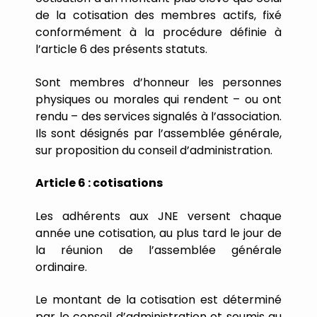
de
la
cotisation
des
membres
actifs,
fixé
conformément
à
la
procédure
définie
à
l
’
article
6
des
présents
statuts.
Sont
membres
d
’
honneur
les
personnes
physiques
ou
morales
qui
rendent
–
ou
ont
rendu
–
des
services
signalés
à
l
’
association.
Ils
sont
désignés
par
l
’
assemblée
générale,
sur
proposition
du
conseil
d
’
administration.
Article
6
:
cotisations
Les
adhérents
aux
JNE
versent
chaque
année
une
cotisation,
au
plus
tard
le
jour
de
la
réunion
de
l
’
assemblée
générale
ordinaire.
Le
montant
de
la
cotisation
est
déterminé
par
le
conseil
d
’
administration
et
soumis
au