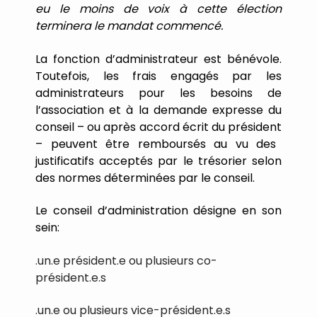
eu
le
moins
de
voix
à
cette
élection
terminera
le
mandat
commencé.
La
fonction
d
’
administrateur
est
bénévole.
Toutefois,
les
frais
engagés
par
les
administrateurs
pour
les
besoins
de
l
’
association
et
à
la
demande
expresse
du
conseil
–
ou
après
accord
écrit
du
président
–
peuvent
être
remboursés
au
vu
des
justificatifs
acceptés
par
le
trésorier
selon
des
normes
déterminées
par
le
conseil.
Le
conseil
d
’
administration
désigne
en
son
sein:
.un.e président.e ou plusieurs co-
président.e.s
.un.e ou plusieurs vice-président.e.s