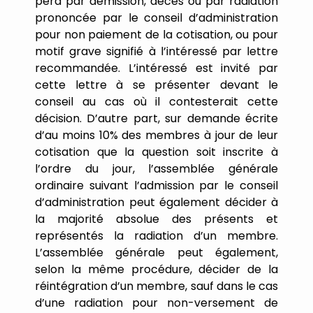
perd
par
démission,
décès
ou
par
radiation
prononcée
par
le
conseil
d
’
administration
pour
non
paiement
de
la
cotisation,
ou
pour
motif
grave
signifié
à
l
’
intéressé
par
lettre
recommandée.
L
’
intéressé
est
invité
par
cette
lettre
à
se
présenter
devant
le
conseil
au
cas
où
il
contesterait
cette
décision.
D
’
autre
part,
sur
demande
écrite
d
’
au
moins
10%
des
membres
à
jour
de
leur
cotisation
que
la
question
soit
inscrite
à
l
’
ordre
du
jour,
l
’
assemblée
générale
ordinaire
suivant
l
’
admission
par
le
conseil
d
’
administration
peut
également
décider
à
la
majorité
absolue
des
présents
et
représentés
la
radiation
d
’
un
membre.
L
’
assemblée
générale
peut
également,
selon
la
même
procédure,
décider
de
la
réintégration
d
’
un
membre,
sauf
dans
le
cas
d
’
une
radiation
pour
non-versement
de