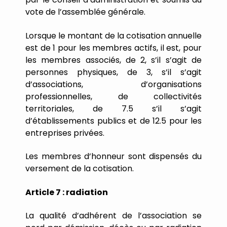
vote
de
l
’
assemblée
générale.
Lorsque
le
montant
de
la
cotisation
annuelle
est
de
1
pour
les
membres
actifs,
il
est,
pour
les
membres
associés,
de
2,
s
’
il
s
’
agit
de
personnes
physiques,
de
3,
s
’
il
s
’
agit
d
’
associations,
d
’
organisations
professionnelles,
de
collectivités
territoriales, de 7.5 s’il s’agit
d
’
établissements
publics
et
de
12.
5
pour
les
entreprises
privées.
Les
membres
d
’
honneur
sont
dispensés
du
versement
de
la
cotisation.
Article
7
:
radiation
La
qualité
d
’
adhérent
de
l
’
association
se