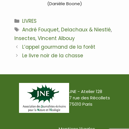
(Danièle Boone)
Catégories
LIVRES
Étiquettes
André Fouquet
,
Delachaux & Niestlé
,
Insectes
,
Vincent Albouy
Navigation
L’appel gourmand de la forêt
des
Le livre noir de la chasse
articles
JNE - Atelier 128
7 rue des Récollets
75010 Paris
Mentions légales