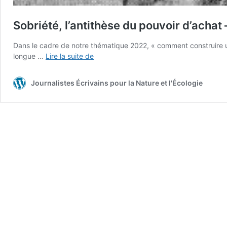
Sobriété, l’antithèse du pouvoir d’achat 
Dans le cadre de notre thématique 2022, « comment construire u
Sobriété,
longue …
Lire la suite de
l’antithèse
du
Journalistes Écrivains pour la Nature et l'Écologie
pouvoir
d’achat
–
par
Michel
Sourrouille